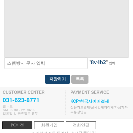
"
8v4b2
"
입력
저장하기
목록
CUSTOMER CENTER
PAYMENT SERVICE
031-623-8771
KCP/한국사이버결제
월 ~ 토
신용카드결제/실시간계좌이체/가상계좌
AM. 09:00 - PM. 06:00
무통장입금
일요일 및 공휴일은 휴무
PC버전
회원가입
전화연결