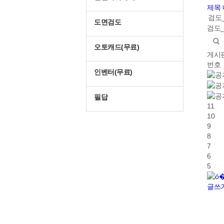
제목
검도
도면검도
검도
오토캐드(무료)
게시
번호
인벤터(무료)
필답
11
10
9
8
7
6
5
글쓰