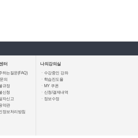
센터
나의강의실
하는질문(FAQ)
ㆍ수강중인 강좌
1문의
ㆍ학습진도율
불규정
ㆍMY 쿠폰
불신청
ㆍ신청/결제내역
탈자신고
ㆍ정보수정
용약관
인정보처리방침