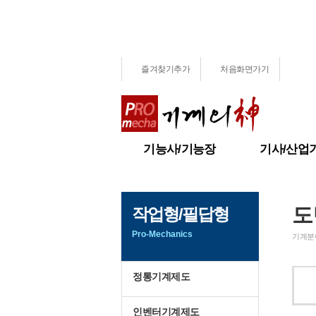
즐겨찾기추가
처음화면가기
기능사/기능장
기사/산업
용접(특수용접)기능사
기계설계산
용접기능장
용접산업기
도
작업형/필답형
Pro-Mechanics
기계분야
정통기계제도
인벤터기계제도