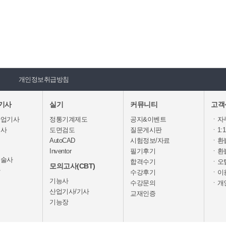
개인정보취급방침
기사
실기
커뮤니티
고객
산업기사
정통기계제도
공지&이벤트
ㆍ자주
기사
도면검도
질문게시판
ㆍ1:
AutoCAD
시험정보/자료
ㆍ환
Inventor
필기후기
ㆍ환
기술사
합격수기
ㆍ오
모의고사(CBT)
사
수강후기
ㆍ이
기능사
수강문의
ㆍ개
산업기사/기사
교재인증
기능장