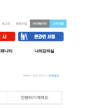
로그인
회원가입
마이페이지
고객지원
커뮤니티
나의강의실
지&이벤트
수강중인 강좌
문게시판
학습진도율
험정보/자료
MY 쿠폰
Home > 검도서비스 >
도면검도
기후기
신청/결제내역
격수기
수강중지/재개신청
강후기
정보수정
강문의
인벤터기계제도
재인증