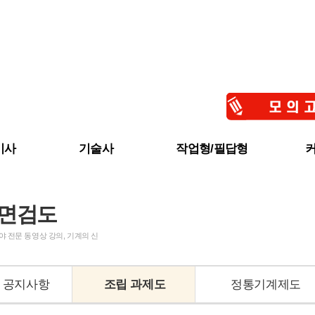
기사
기술사
작업형/필답형
업기사
건설기계기술사
정통기계제도
공
사
소방기술사
인벤터기계제도
질
면검도
소방시설관리사(2차)
도면검도
시
오토캐드(무료)
필
 전문 동영상 강의, 기계의 신
인벤터(무료)
합
필답
수
공지사항
조립 과제도
정통기계제도
수
교